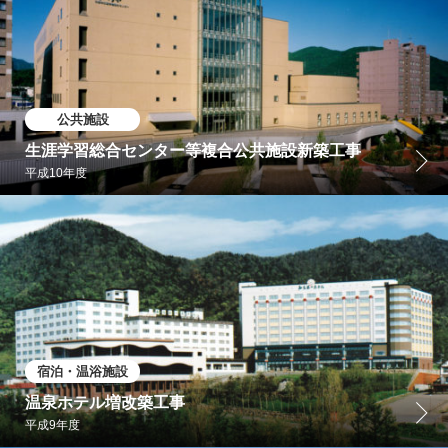
公共施設
生涯学習総合センター等複合公共施設新築工事
平成10年度
宿泊・温浴施設
温泉ホテル増改築工事
平成9年度