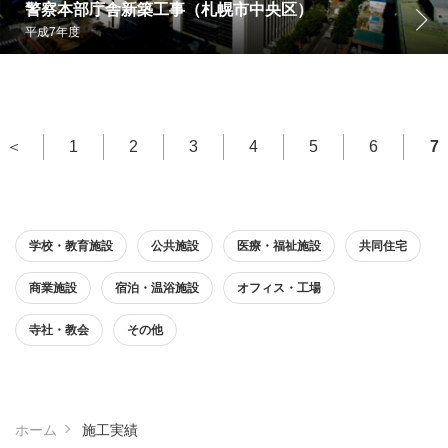
警察本部庁舎新築工事（札幌市中央区）
平成7年度
＜
1
2
3
4
5
6
7
学校・教育施設
公共施設
医療・福祉施設
共同住宅
商業施設
宿泊・温浴施設
オフィス・工場
寺社・教会
その他
ホーム
施工実績