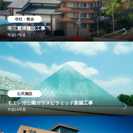
寺社・教会
寺三重塔建設工事
平成17年度
公共施設
モエレ沼公園ガラスピラミッド新築工事
平成14年度