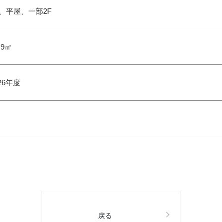
C、平屋、一部2F
.9㎡
26年度
戻る