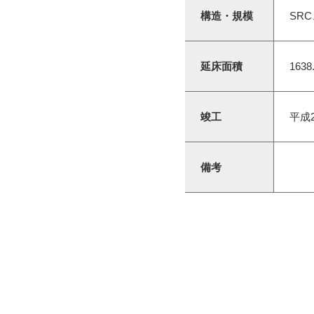
構造・規模
SR
延床面積
1638
竣工
平成
備考